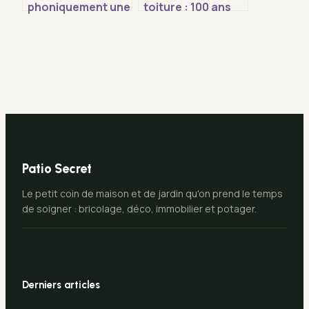
phoniquement une
toiture : 100 ans
pièce : 3
pour l’ardoise et 3
techniques pour
réflexes pour la
bloquer le bruit
protéger
sans tout casser
Patio Secret
Le petit coin de maison et de jardin qu'on prend le temps
de soigner : bricolage, déco, immobilier et potager.
Derniers articles