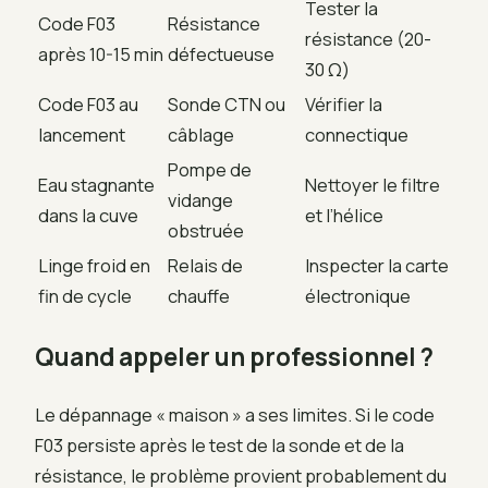
Tester la
Code F03
Résistance
résistance (20-
après 10-15 min
défectueuse
30 Ω)
Code F03 au
Sonde CTN ou
Vérifier la
lancement
câblage
connectique
Pompe de
Eau stagnante
Nettoyer le filtre
vidange
dans la cuve
et l’hélice
obstruée
Linge froid en
Relais de
Inspecter la carte
fin de cycle
chauffe
électronique
Quand appeler un professionnel ?
Le dépannage « maison » a ses limites. Si le code
F03 persiste après le test de la sonde et de la
résistance, le problème provient probablement du