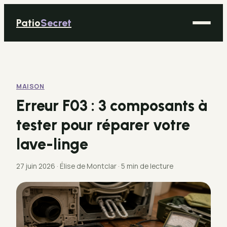
Patio
Secret
Maison
Bricolage
MAISON
Déco
Erreur F03 : 3 composants à
Immobilier
tester pour réparer votre
Jardinage
lave-linge
27 juin 2026
·
Élise de Montclar
·
5 min de lecture