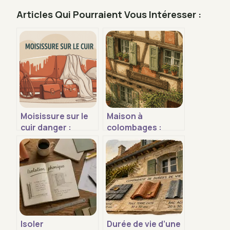
Articles Qui Pourraient Vous Intéresser :
Moisissure sur le
Maison à
cuir danger :
colombages :
risques réels et
comment rénover,
gestes à adopter
isoler et préserver
ce patrimoine
fragile ?
Isoler
Durée de vie d’une