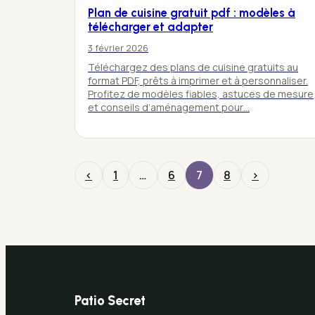
Plan de cuisine gratuit pdf : modèles à
télécharger et adapter
3 février 2026
Téléchargez des plans de cuisine gratuits au
format PDF, prêts à imprimer et à personnaliser.
Profitez de modèles fiables, astuces de mesure
et conseils d’aménagement pour…
‹
1
…
6
7
8
›
Patio Secret