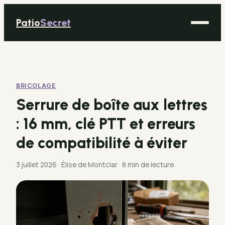
Patio
Secret
Maison
Bricolage
BRICOLAGE
Déco
Serrure de boîte aux lettres
Immobilier
: 16 mm, clé PTT et erreurs
Jardinage
de compatibilité à éviter
3 juillet 2026
·
Élise de Montclar
·
8 min de lecture