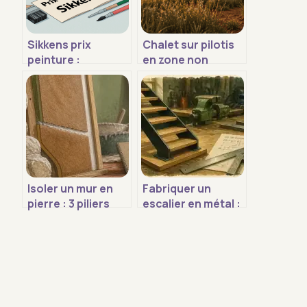
Sikkens prix
Chalet sur pilotis
peinture :
en zone non
comment
constructible :
comprendre,
risques réels et
comparer et bien
alternatives
choisir
légales
Isoler un mur en
Fabriquer un
pierre : 3 piliers
escalier en métal :
pour réussir sans
conception,
dégrader votre
calculs et
bâti
techniques
d’assemblage