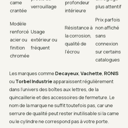
came
profondeur
verrouillage
plus attentif
crantée
intérieure
Prix parfois
Modèle
Résistance à
non affiché
renforcé
Usage
la corrosion,
sans
acier ou
extérieur ou
qualité de
connexion
finition
fréquent
l’écrou
sur certains
chromée
catalogues
Les marques comme
Decayeux
,
Vachette
,
RONIS
ou
Torbel Industrie
apparaissent régulièrement
dans l’univers des boîtes aux lettres, de la
quincaillerie et des accessoires de fermeture. Le
nom de la marque ne suffit toutefois pas, car une
serrure de qualité peut rester inutilisable si la came
ou le cylindre ne correspond pas à votre porte.