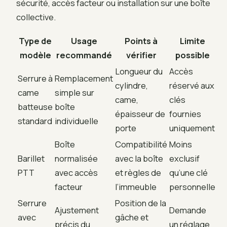
sécurité, accès facteur ou installation sur une boîte
collective.
Type de
Usage
Points à
Limite
modèle
recommandé
vérifier
possible
Longueur du
Accès
Serrure à
Remplacement
cylindre,
réservé aux
came
simple sur
came,
clés
batteuse
boîte
épaisseur de
fournies
standard
individuelle
porte
uniquement
Boîte
Compatibilité
Moins
Barillet
normalisée
avec la boîte
exclusif
PTT
avec accès
et règles de
qu’une clé
facteur
l’immeuble
personnelle
Serrure
Position de la
Ajustement
Demande
avec
gâche et
précis du
un réglage