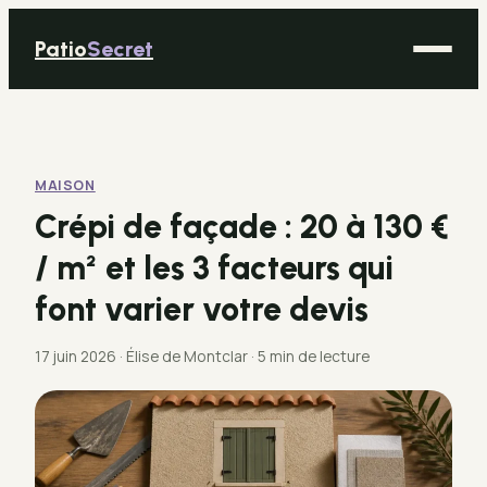
Patio
Secret
Maison
Bricolage
MAISON
Déco
Crépi de façade : 20 à 130 €
Immobilier
/ m² et les 3 facteurs qui
Jardinage
font varier votre devis
17 juin 2026
·
Élise de Montclar
·
5 min de lecture