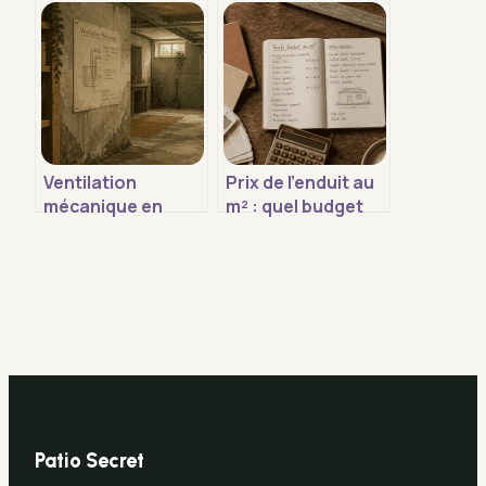
passives pour
réelle, coûts et
éliminer l’humidité
réglages pour
et les moisissures
réduire vos
factures
Ventilation
Prix de l’enduit au
mécanique en
m² : quel budget
sous-sol : 3
prévoir pour vos
solutions pour
travaux de façade
stopper l’humidité
ou d’intérieur ?
et le radon
Patio Secret