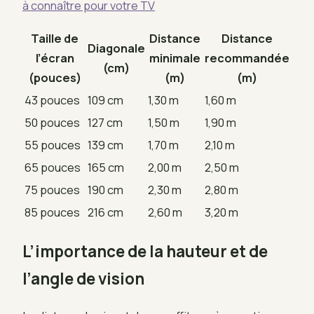
à connaître pour votre TV
Taille de
Distance
Distance
Diagonale
l’écran
minimale
recommandée
(cm)
(pouces)
(m)
(m)
43 pouces
109 cm
1,30 m
1,60 m
50 pouces
127 cm
1,50 m
1,90 m
55 pouces
139 cm
1,70 m
2,10 m
65 pouces
165 cm
2,00 m
2,50 m
75 pouces
190 cm
2,30 m
2,80 m
85 pouces
216 cm
2,60 m
3,20 m
L’importance de la hauteur et de
l’angle de vision