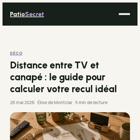
Patio
Secret
Maison
Bricolage
DÉCO
Déco
Distance entre TV et
Immobilier
canapé : le guide pour
Jardinage
calculer votre recul idéal
26 mai 2026
·
Élise de Montclar
·
5 min de lecture