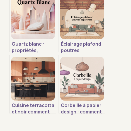
Quartz blanc :
Éclairage plafond
propriétés,
poutres
usages, vertus et
apparentes :
conseils d’achat
idées, règles et
erreurs à éviter
Cuisine terracotta
Corbeille à papier
et noir comment
design : comment
réussir une déco
choisir un modèle
chaleureuse et
beau et pratique