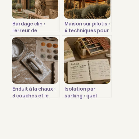
Bardage clin :
Maison sur pilotis :
l’erreur de
4 techniques pour
ventilation qui
bâtir sur un terrain
condamne votre
en pente ou
façade à la
inondable
moisissure
Enduit à la chaux :
Isolation par
3 couches et le
sarking : quel
bon dosage pour
budget prévoir
des murs qui
pour une toiture
respirent
performante ?