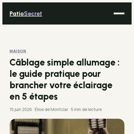
Patio
Secret
Maison
Bricolage
MAISON
Déco
Câblage simple allumage :
Immobilier
le guide pratique pour
Jardinage
brancher votre éclairage
en 5 étapes
15 juin 2026
·
Élise de Montclar
·
5 min de lecture