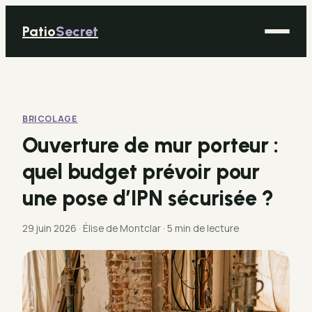
Patio
Secret
Maison
Bricolage
BRICOLAGE
Déco
Ouverture de mur porteur :
Immobilier
quel budget prévoir pour
Jardinage
une pose d’IPN sécurisée ?
29 juin 2026
·
Élise de Montclar
·
5 min de lecture