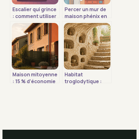
Escalier qui grince
Percer un mur de
: comment utiliser
maison phénix en
le wd‑40
sécurité sans
efficacement et
risquer la
sans risque
structure
Maison mitoyenne
Habitat
: 15 % d’économie
troglodytique :
réelle et les règles
l’art ancestral de
juridiques à
sculpter sa
connaître
demeure dans la
roche